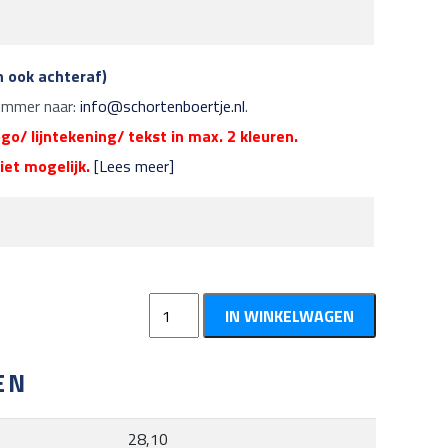
n ook achteraf)
nummer naar:
info@schortenboertje.nl
.
go/ lijntekening/ tekst in max. 2 kleuren.
niet mogelijk.
[Lees meer]
Kookschort
IN WINKELWAGEN
aantal
EN
28,10