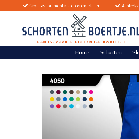
Groot assortiment maten en modellen
Aantrekke
Home
Schorten
Sl