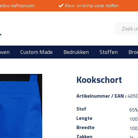
lijke staffelprijzen
Kleur- en krimp vaste stoffen
Producten
zoeken
oven
Custom Made
Bedrukken
Stoffen
Bro
Kookschort
Artikelnummer / EAN :
405
Stof
65%
Lengte
100
Breedte
100
Zakken
Ja