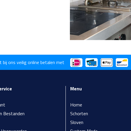
t bij ons veilig online betalen met
ervice
Menu
unt
Home
en Bestanden
Schorten
Sloven
 Voorwaarden
Custom Made