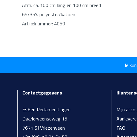
Afm. ca. 100 cm lang en 100 cm breed
65/35% polyester/katoen
Artikelnummer: 4050
Je kun
Contactgegevens
Klantens
EsBen Reclameuitingen
Mijn acco
Daarlerveenseweg 15
Aanlever
7671 SJ Vriezenveen
FAQ
+31 (0)6-10 94 51 52
Algemene