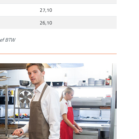
27,10
26,10
ief BTW