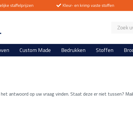
lijke staffelprijzen
Kleur- en krimp vaste stoffen
Producten
zoeken
oven
Custom Made
Bedrukken
Stoffen
Bro
l het antwoord op uw vraag vinden. Staat deze er niet tussen? Mail