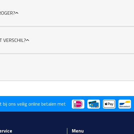
ROGER?
T VERSCHIL?
t bij ons veilig online betalen met
ervice
Menu