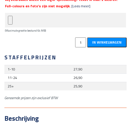
Full-colours en foto’s zijn niet mogelijk.
[Lees meer]
(Maximale grootte bestand 64 MB)
Denim
IN WINKELWAGEN
sloofje
aantal
STAFFELPRIJZEN
1-10
27,90
11-24
26,90
25+
25,90
Genoemde prijzen zijn exclusief BTW
Beschrijving