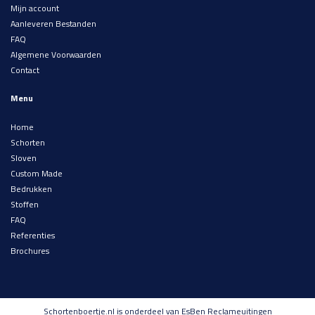
Mijn account
Aanleveren Bestanden
FAQ
Algemene Voorwaarden
Contact
Menu
Home
Schorten
Sloven
Custom Made
Bedrukken
Stoffen
FAQ
Referenties
Brochures
Schortenboertje.nl is onderdeel van EsBen Reclameuitingen