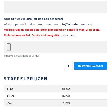
Upload hier uw logo (dit kan ook achteraf)
of stuur per mail met ordernummer naar:
info@schortenboertje.nl
.
Wij bedrukken alleen een logo/ lijntekening/ tekst in max. 2 kleuren.
Full-colours en foto’s zijn niet mogelijk.
[Lees meer]
(Maximale grootte bestand 64 MB)
Denim
IN WINKELWAGEN
schort
met
STAFFELPRIJZEN
luxe
X
1-10
85,90
bretels
11-24
82,90
(M)
en
25+
78,90
handdoeklus