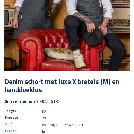
Denim schort met luxe X bretels (M) en
handdoeklus
Artikelnummer / EAN :
4180
Lengte
80
Breedte
70
Stof
65% Polyester 35% Katoen
Zakken
Ja