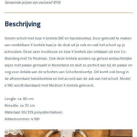
Genoemde prijzen zijn exclusief BTW
aantal
Beschrijving
Denim schort met luxe X bretels (M) en handdoeklus. Door gebruikt te maken
van verstelbare X bretels haal je de druk uit je nek en rust het schort op je
schouders. Deze zeer modieuze en luxe X bretels zijn ontstaan uit een Co-
Branding met Sir Redman. Ook deze bretels worden op geheel ambachtelijke
wijze met passie gemaakt in Nederland en sluit zo perfect aan bij de passie en
oog voor details van de schorten van Schortenboertje. Dit komt ook terug in
de afneembare handdoeklus en het accent aan de zak van het schort. Model
4180 wordt standaard met Medium X bretels geleverd.
Lengte: ca. 80 cm
Breedte: ca 70 cm
Materiaal: 65/35% polyester/katoen
Artikelnummer: 4180