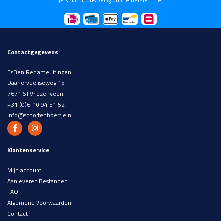
Je kunt bij ons veilig online betalen met
Contactgegevens
EsBen Reclameuitingen
Daarlerveenseweg 15
7671 SJ Vriezenveen
+31 (0)6-10 94 51 52
info@schortenboertje.nl
Klantenservice
Mijn account
Aanleveren Bestanden
FAQ
Algemene Voorwaarden
Contact