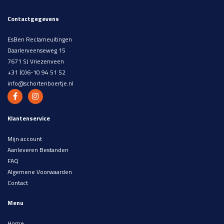
Contactgegevens
EsBen Reclameuitingen
Daarlerveenseweg 15
7671 SJ Vriezenveen
+31 (0)6-10 94 51 52
info@schortenboertje.nl
Klantenservice
Mijn account
Aanleveren Bestanden
FAQ
Algemene Voorwaarden
Contact
Menu
Home